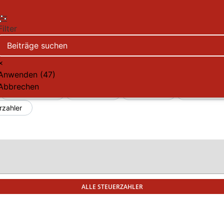
Filter
×
Anwenden
(
47
)
Abbrechen
Arbeitnehmer
Fahrzeuge
Nachfolge
Sozialvers
rzahler
ALLE STEUERZAHLER