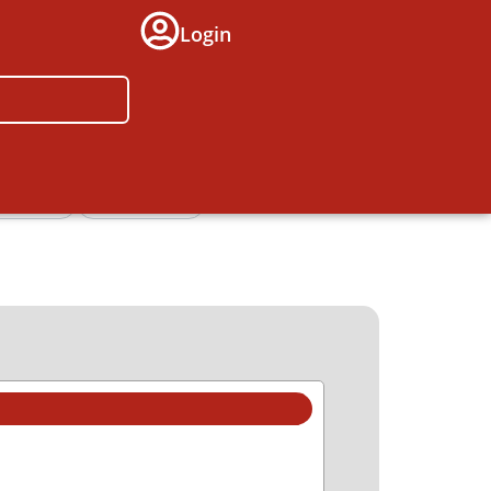
Login
icherung
Freiberufler