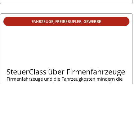
FAHRZEUGE
,
FREIBERUFLER
,
GEWERBE
SteuerClass über Firmenfahrzeuge
Firmenfahrzeuge und die Fahrzeugkosten mindern die
Steuern und Gewinn, kosten aber viele Steuern durch
die Privatnutzung und dem Verkauf der
Firmenfahrzeuge. Fehler und fehlende Gestaltungen
lösen unnötige Steuerbelastungen aus.