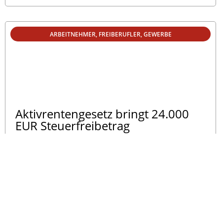
ARBEITNEHMER
,
FREIBERUFLER
,
GEWERBE
Aktivrentengesetz bringt 24.000
EUR Steuerfreibetrag
Nicht nur für Rentner! Die neue Aktivrente bringt ab
1.1.2026 Steuerbefreiung von 24.000 EUR pro Jahr für
Jung & Alt.