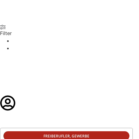
steuerfokus.de
Filter
Alles zurücksetzen
×
Freiberufler
×
×
Anwenden
(
11
)
Abbrechen
Login
FREIBERUFLER
,
GEWERBE