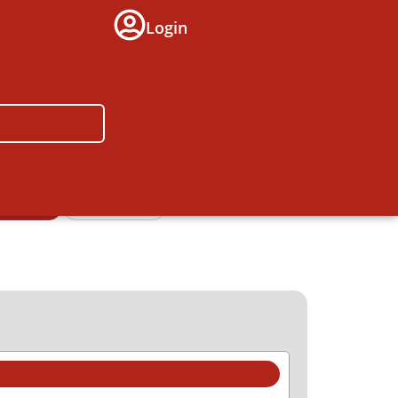
Login
icherung
Freiberufler