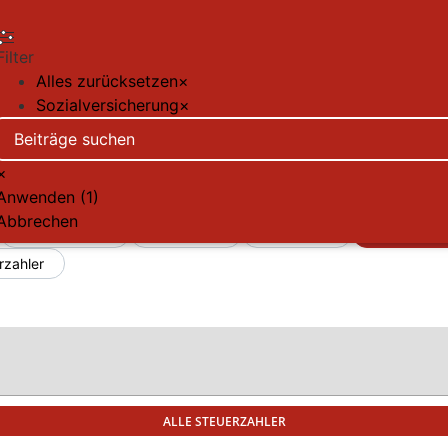
Filter
Alles zurücksetzen
×
Sozialversicherung
×
×
Anwenden
(
1
)
Abbrechen
Arbeitnehmer
Fahrzeuge
Nachfolge
Sozialvers
rzahler
ALLE STEUERZAHLER