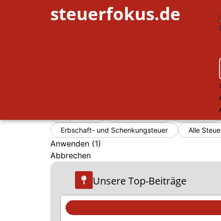
steuerfokus.de
Filter
Alles zurücksetzen
×
Sozialversicherung
×
Immobilien
Umsatzsteuer
Gewerbe
Erbschaft- und Schenkungsteuer
Alle Steue
Anwenden
(
1
)
Abbrechen
Unsere Top-Beiträge