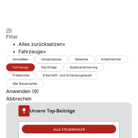
Filter
Alles zurücksetzen
×
Fahrzeuge
×
Immobilien
Umsatzsteuer
Gewerbe
Arbeitnehmer
Fahrzeuge
Nachfolge
Sozialversicherung
Freiberufler
Erbschaft- und Schenkungsteuer
Alle Steuerzahler
Anwenden
(
9
)
Abbrechen
Unsere Top-Beiträge
ALLE STEUERZAHLER