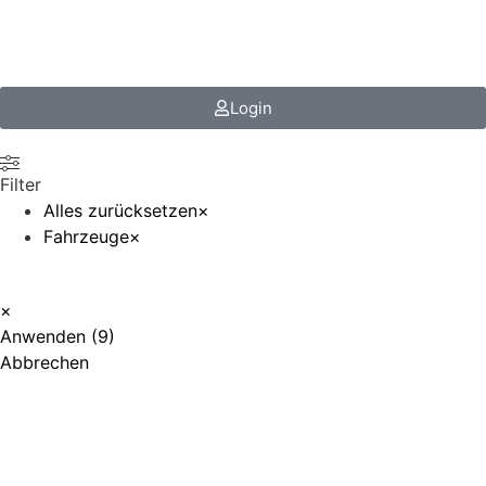
steuerfokus.de
Login
Filter
Alles zurücksetzen
×
Fahrzeuge
×
×
Anwenden
(
9
)
Abbrechen