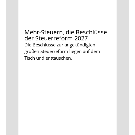
Mehr-Steuern, die Beschlüsse
Eheg
der Steuerreform 2027
Aus
Die Beschlüsse zur angekündigten
Der B
großen Steuerreform liegen auf dem
will 
Tisch und enttäuschen.
Die A
Steue
Negat
SPD v