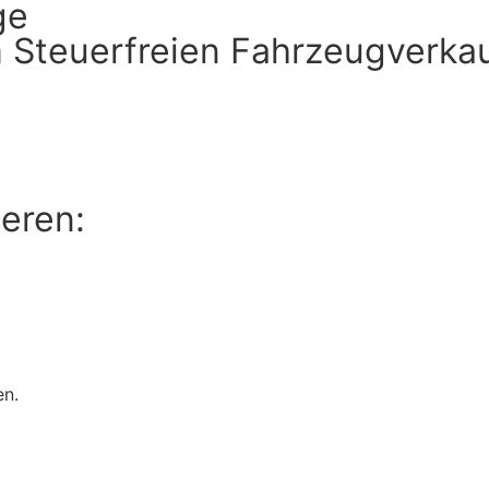
ge
 Steuerfreien Fahrzeugverka
jetzt nutzen
ieren:
en.