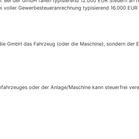
 Bei der GmbH fallen typisierend 12.000 EUR Steuern an (
i voller Gewerbesteueranrechnung typisierend 16.000 EUR S
die GmbH das Fahrzeug (oder die Maschine), sondern der Eh
nfahrzeuges oder der Anlage/Maschine kann steuerfrei ve