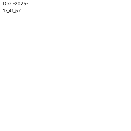
15%-Falle für Vermieter
Ein Euro ist schon zuviel! Ein Sofortabzug von Erhaltungs- und
Sanierungsaufwendungen als Werbungskostenabzug kann
scheitern, wenn die 15%-Grenze überschritten wird.
Stefan Mücke
15.12.2025