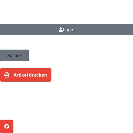
steuerfokus.de
Login
Zurück
Artikel drucken